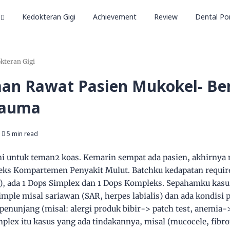
Kedokteran Gigi
Achievement
Review
Dental Por
okteran Gigi
an Rawat Pasien Mukokel- Be
rauma
5 min read
ni untuk teman2 koas. Kemarin sempat ada pasien, akhirny
ks Kompartemen Penyakit Mulut. Batchku kedapatan requir
), ada 1 Dops Simplex dan 1 Dops Kompleks. Sepahamku kasu
imple misal sariawan (SAR, herpes labialis) dan ada kondisi 
penunjang (misal: alergi produk bibir-> patch test, anemia-
plex itu kasus yang ada tindakannya, misal (mucocele, fibr