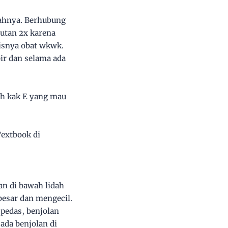
elahnya. Berhubung
jutan 2x karena
isnya obat wkwk.
ir dan selama ada
sih kak E yang mau
Textbook di
an di bawah lidah
besar dan mengecil.
pedas, benjolan
ada benjolan di