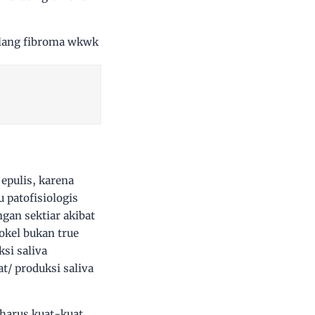
bilang fibroma wkwk
 epulis, karena
 patofisiologis
ngan sektiar akibat
okel bukan true
si saliva
t/ produksi saliva
 harus kuat-kuat