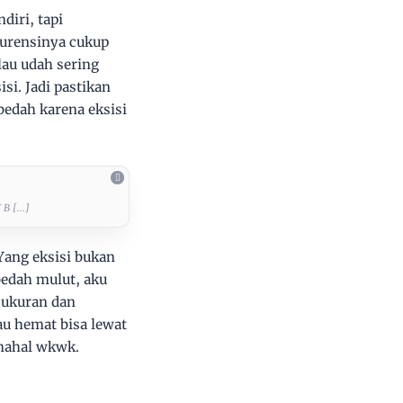
iri, tapi
ekurensinya cukup
lau udah sering
si. Jadi pastikan
bedah karena eksisi
 [...]
 Yang eksisi bukan
 bedah mulut, aku
 ukuran dan
au hemat bisa lewat
 mahal wkwk.