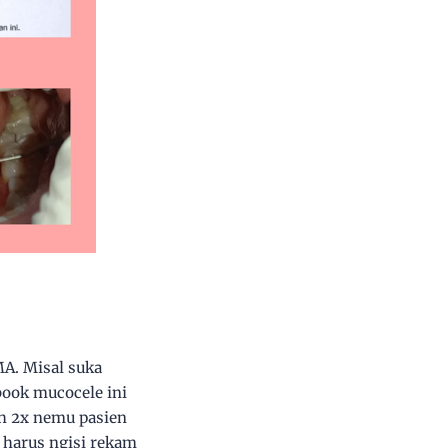
MA. Misal suka
book mucocele ini
dah 2x nemu pasien
 harus ngisi rekam