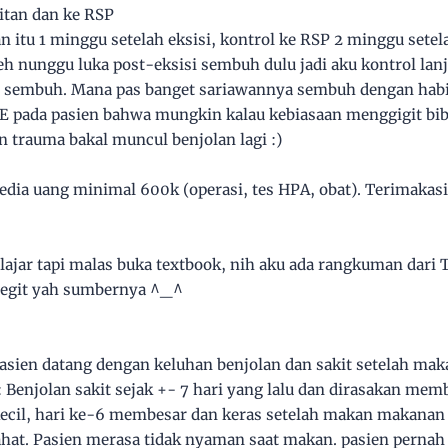
hitan dan ke RSP
an itu 1 minggu setelah eksisi, kontrol ke RSP 2 minggu set
eh nunggu luka post-eksisi sembuh dulu jadi aku kontrol lan
 sembuh. Mana pas banget sariawannya sembuh dengan hab
IE pada pasien bahwa mungkin kalau kebiasaan menggigit bib
n trauma bakal muncul benjolan lagi :)
 sedia uang minimal 600k (operasi, tes HPA, obat). Terimaka
lajar tapi malas buka textbook, nih aku ada rangkuman dari 
i legit yah sumbernya ^_^
:
asien datang dengan keluhan benjolan dan sakit setelah mak
 Benjolan sakit sejak +- 7 hari yang lalu dan dirasakan mem
ecil, hari ke-6 membesar dan keras setelah makan makanan 
ahat. Pasien merasa tidak nyaman saat makan. pasien pernah 