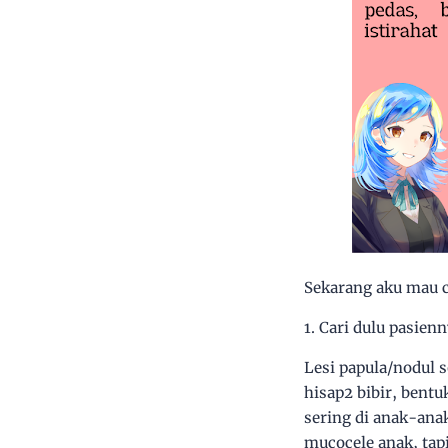
Sekarang aku mau c
1. Cari dulu pasien
Lesi papula/nodul 
hisap2 bibir, bentu
sering di anak-anak
mucocele anak, tap