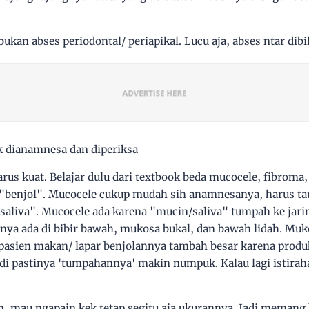
bukan abses periodontal/ periapikal. Lucu aja, abses ntar di
k dianamnesa dan diperiksa
us kuat. Belajar dulu dari textbook beda mucocele, fibroma,
u "benjol". Mucocele cukup mudah sih anamnesanya, harus tau
r saliva". Mucocele ada karena "mucin/saliva" tumpah ke jari
anya ada di bibir bawah, mukosa bukal, dan bawah lidah. Muk
 pasien makan/ lapar benjolannya tambah besar karena produk
di pastinya 'tumpahannya' makin numpuk. Kalau lagi istiraha
n, mau ngapain kek tetap segitu aja ukurannya. Jadi memang