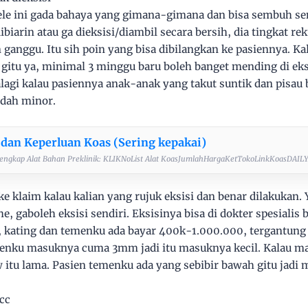
e ini gada bahaya yang gimana-gimana dan bisa sembuh send
biarin atau ga dieksisi/diambil secara bersih, dia tingkat r
ganggu. Itu sih poin yang bisa dibilangkan ke pasiennya. Ka
gitu ya, minimal 3 minggu baru boleh banget mending di eksi
lagi kalau pasiennya anak-anak yang takut suntik dan pisau 
dah minor.
 dan Keperluan Koas (Sering kepakai)
engkap Alat Bahan Preklinik: KLIKNoList Alat KoasJumlahHargaKetTokoLinkKoasDAILY B
e klaim kalau kalian yang rujuk eksisi dan benar dilakukan.
he, gaboleh eksisi sendiri. Eksisinya bisa di dokter spesialis
k, kating dan temenku ada bayar 400k-1.000.000, tergantung
sienku masuknya cuma 3mm jadi itu masuknya kecil. Kalau m
w itu lama. Pasien temenku ada yang sebibir bawah gitu jadi
0cc