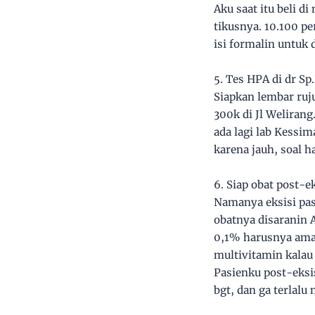
Aku saat itu beli d
tikusnya. 10.100 pe
isi formalin untuk d
5. Tes HPA di dr Sp
Siapkan lembar ruju
300k di Jl Weliran
ada lagi lab Kessim
karena jauh, soal h
6. Siap obat post-e
Namanya eksisi past
obatnya disaranin 
0,1% harusnya aman 
multivitamin kalau 
Pasienku post-eksi
bgt, dan ga terlal