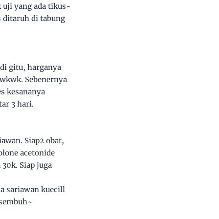
 uji yang ada tikus-
s ditaruh di tabung
di gitu, harganya
gi wkwk. Sebenernya
les kesananya
ar 3 hari.
iawan. Siap2 obat,
olone acetonide
 30k. Siap juga
a sariawan kuecill
h sembuh~