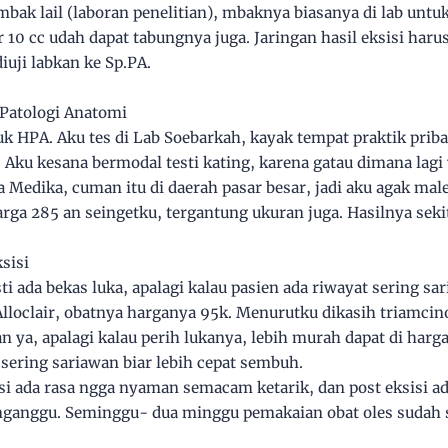
i mbak lail (laboran penelitian), mbaknya biasanya di lab untuk
r 10 cc udah dapat tabungnya juga. Jaringan hasil eksisi haru
iuji labkan ke Sp.PA.
.Patologi Anatomi
k HPA. Aku tes di Lab Soebarkah, kayak tempat praktik priba
g. Aku kesana bermodal testi kating, karena gatau dimana la
a Medika, cuman itu di daerah pasar besar, jadi aku agak ma
arga 285 an seingetku, tergantung ukuran juga. Hasilnya sekit
ksisi
i ada bekas luka, apalagi kalau pasien ada riwayat sering sar
Alloclair, obatnya harganya 95k. Menurutku dikasih triamcin
ya, apalagi kalau perih lukanya, lebih murah dapat di harga
sering sariawan biar lebih cepat sembuh.
si ada rasa ngga nyaman semacam ketarik, dan post eksisi ad
u nganggu. Seminggu- dua minggu pemakaian obat oles suda