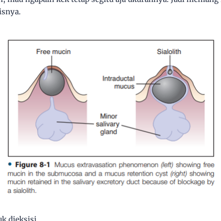
isnya.
uk dieksisi