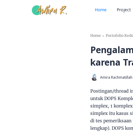
Home
Project
Home
Portofolio Ked
Pengalam
karena T
Amira Rachmatillah
Postingan/thread i
untuk DOPS Komple
simplex, 1 komplex
simplex itu kasus s
di tes pemeriksaan 
lengkap). DOPS kom