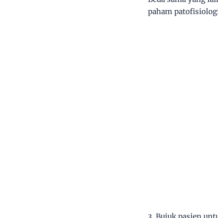
paham patofisiolog
3. Bujuk pasien unt