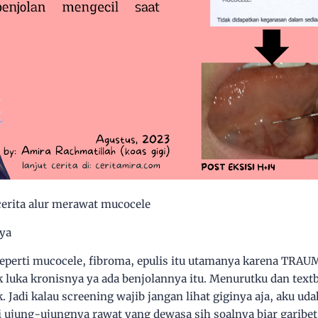
erita alur merawat mucocele
nya
seperti mucocele, fibroma, epulis itu utamanya karena TRAU
k luka kronisnya ya ada benjolannya itu. Menurutku dan text
. Jadi kalau screening wajib jangan lihat giginya aja, aku u
i ujung-ujungnya rawat yang dewasa sih soalnya biar garibet