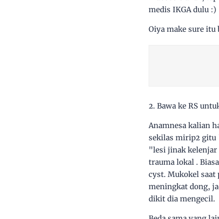
medis IKGA dulu :)
Oiya make sure itu 
2. Bawa ke RS untu
Anamnesa kalian har
sekilas mirip2 git
"lesi jinak kelenja
trauma lokal . Bias
cyst. Mukokel saat
meningkat dong, ja
dikit dia mengecil.
Beda sama yang lai