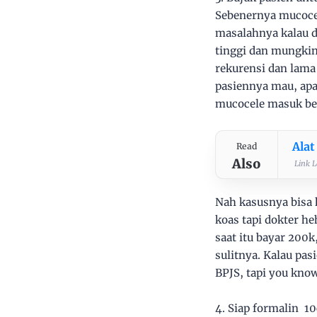
Sebenernya mucocel
masalahnya kalau di
tinggi dan mungkin 
rekurensi dan lama 
pasiennya mau, apa
mucocele masuk be
Alat
Read
Also
Link L
Nah kasusnya bisa k
koas tapi dokter he
saat itu bayar 200
sulitnya. Kalau pa
BPJS, tapi you kno
4. Siap formalin 1