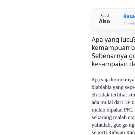
Rasa
Read
Also
Ya lang
Apa yang lucu
kemampuan berf
Sebenarnya gue
kesampaian de
Apa saja komennya? 
blablabla yang sepe
eh tidak terlihat 
ada mulai dari DP 
malah dipakai PKL-
sekarang malah copa
yataulah, gue ga n
seperti Ridwan Kam