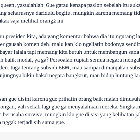
squeen, yasudahlah. Gue gatau kenapa paslon sebelah itu su
g seharusnya daridulu begitu, mungkin karena memang tida
kak saja melihat orang2 ini.
n presiden kita, ada yang komentar bahwa dia itu ngutang la
r gausah komen deh, malu kan klo ngeliatin bodonya sendiri.
a bayar lalala tapi memang kita butuh untuk membangun sana s
an balik modal, ya ga? Persoalan rupiah semua negara menga
den. Juga tentang subsidi BBM, mau sampai dimanjakan subs
jungnya bikin bakal negara bangkrut, mau hidup luntang la
san gue disini karena gue prihatin orang baik malah dimusu
gan, yah sekali lagi gue ga menyalahkan mereka. Singkatnya
berusaha survive, mungkin klo gue di sisi yang kelihatan ja
 nggak terjadi sih sama gue.