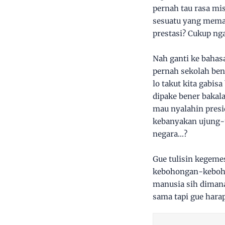
pernah tau rasa mi
sesuatu yang meman
prestasi? Cukup nga
Nah ganti ke bahasa
pernah sekolah bene
lo takut kita gabis
dipake bener bakal
mau nyalahin presi
kebanyakan ujung-u
negara...?
Gue tulisin kegeme
kebohongan-kebohon
manusia sih dimana 
sama tapi gue harap