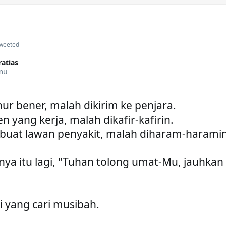
tweeted
atias
mu
ur bener, malah dikirim ke penjara.

n yang kerja, malah dikafir-kafirin.

 buat lawan penyakit, malah diharam-haramin.
nya itu lagi, "Tuhan tolong umat-Mu, jauhkan d
ri yang cari musibah.