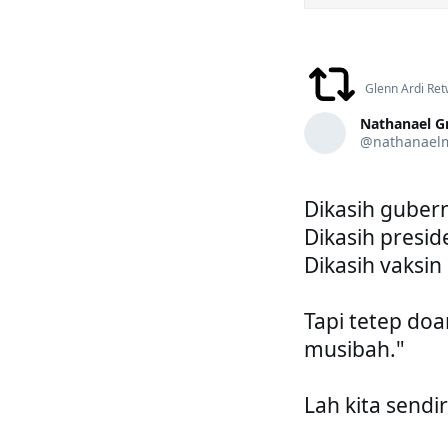
Glenn Ardi
 Re
Nathanael Gr
@nathanael
Dikasih gubern
Dikasih preside
Dikasih vaksin
Tapi tetep doa
musibah."

Lah kita sendi