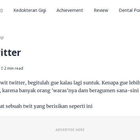
Kedokteran Gigi
Achievement
Review
Dental Por
up
itter
2 min read
 twit twitter, begitulah gue kalau lagi suntuk. Kenapa gue leb
, karena banyak orang 'waras'nya dam beragumen sana-sini
t sebuah twit yang berisikan seperti ini