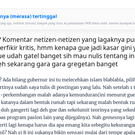
nya (merasa) tertinggal
sung aja, melihat teman2 banyak yang lolos ke pendanaan PKM bikin sedih, karena buanyak ban
? Komentar netizen-netizen yang lagaknya pu
ikir kritis, hmm kenapa gue jadi kasar gini y
 udah gatel banget sih mau nulis tentang ini
h sekarang gara gara gregetan banget
Ada bilang gubernur ini tu melecehkan islam blablabla, pilih
rtinya sudah saya tulis di postingan yang lalu. Nah setelah 1 t
sih-perkembangan malah adanya kemunduran(ini menurut gue 
0 katanya dalam bentuk rumah tapi sekarang malah bentuk rus
duh gangerti lagi deh gue dan sekelumit teorinya yang seked
s program paslon lain yang dijegalnya). Nah gemesnya lagi s
gerti lagi kenapa harus dia apa emang kita sebegitu kekuran
il? Nah si B ini sukanya bikin sensasi mulai dari tempe apa