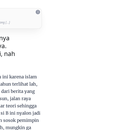
g [...]
nya 
a. 
, nah 
 ini karena islam
ahun terlihat lah,
dari berita yang
un, jalan raya
ar teori sehingga
i B ini nyalon jadi
gan sosok pemimpin
lah, mungkin ga