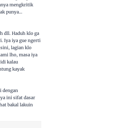
kanya mengkritik
k punya...
h dll. Haduh klo ga
 Iya iya gue ngerti
ini, lagian klo
lami lho, masa iya
idi kalau
ntung kayak
hi dengan
 ini sifat dasar
hat bakal lakuin