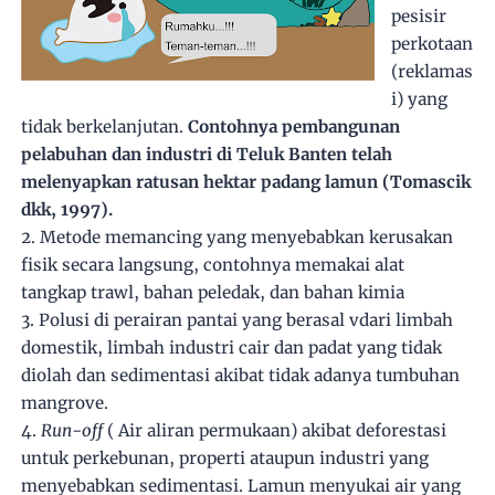
pesisir
perkotaan
(reklamas
i) yang
tidak berkelanjutan.
Contohnya p
embangunan
pelabuhan dan industri di Teluk Banten telah
melenyapkan ratusan hektar padang lamun (Tomascik
dkk, 1997).
2. Metode memancing yang menyebabkan kerusakan
fisik secara lang
sung, contohnya memakai alat
tangkap trawl, bahan peledak, dan bahan kimia
3. Polusi di perairan pantai yang berasal vdari limbah
domestik, limbah industri cair dan padat yang tidak
diolah dan sedimentasi akibat tidak adanya tumbuhan
mangrove.
4.
Run-off
( Air aliran permukaan) akibat deforestasi
untuk perkebunan, properti ataupun industri yang
menyebabkan sedimentasi. Lamun menyukai air yang