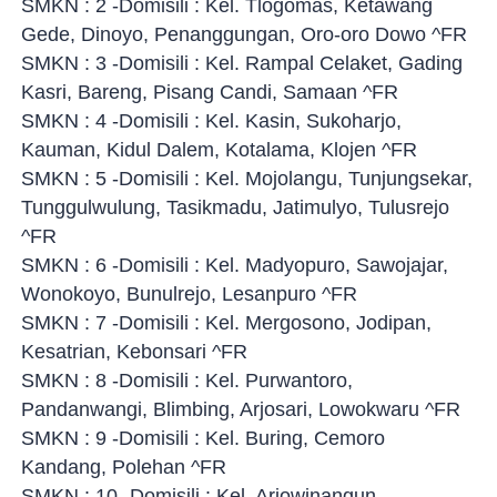
SMKN : 2 -Domisili : Kel. Tlogomas, Ketawang
Gede, Dinoyo, Penanggungan, Oro-oro Dowo ^FR
SMKN : 3 -Domisili : Kel. Rampal Celaket, Gading
Kasri, Bareng, Pisang Candi, Samaan ^FR
SMKN : 4 -Domisili : Kel. Kasin, Sukoharjo,
Kauman, Kidul Dalem, Kotalama, Klojen ^FR
SMKN : 5 -Domisili : Kel. Mojolangu, Tunjungsekar,
Tunggulwulung, Tasikmadu, Jatimulyo, Tulusrejo
^FR
SMKN : 6 -Domisili : Kel. Madyopuro, Sawojajar,
Wonokoyo, Bunulrejo, Lesanpuro ^FR
SMKN : 7 -Domisili : Kel. Mergosono, Jodipan,
Kesatrian, Kebonsari ^FR
SMKN : 8 -Domisili : Kel. Purwantoro,
Pandanwangi, Blimbing, Arjosari, Lowokwaru ^FR
SMKN : 9 -Domisili : Kel. Buring, Cemoro
Kandang, Polehan ^FR
SMKN : 10 -Domisili : Kel. Arjowinangun,