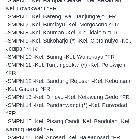
-SMPN 5 -Kel. Rampal Celaket -Kel. Kesatrian -
Kel. Lowokwaru ^FR
-SMPN 6 -Kel. Bareng -Kel. Tanjungrejo ^FR
-SMPN 7 -Kel. Bumiayu -Kel. Mergosono ^FR
-SMPN 8 -Kel. Kauman -Kel. Kiduldalem ^FR
-SMPN 9 -Kel. Sukoharjo (*) -Kel. Ciptomulyo -Kel.
Jodipan ^FR
-SMPN 10 -Kel. Buring -Kel. Wonokoyo ^FR
-SMPN 11 -Kel. Tunjungsekar (*) -Kel. Polowijen
^FR
-SMPN 12 -Kel. Bandung Rejosari -Kel. Kebonsari
-Kel. Gadang ^FR
-SMPN 13 -Kel. Dinoyo -Kel. Ketawang Gede ^FR
-SMPN 14 -Kel. Pandanwangi (*) -Kel. Purwodadi
^FR
-SMPN 15 -Kel. Pisang Candi -Kel. Bandulan -Kel.
Karang Besuki ^FR
-SMPN 16 -Kel. Arjosari -Kel. Balearjosari ^FR