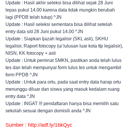
Update : Hasil akhir seleksi bisa dilihat sejak 28 Juni 
lepas pukul 14.00 karena data tidak mungkin berubah 
lagi (PPDB telah tutup) ^JN
Update : Hasil seleksi sementara bisa dilihat setelah 
entry data s/d 28 Juni pukul 14.00 ^JN
Update : Siapkan Ijazah legalisir (SKL asli), SKHU 
legalisir, Raport fotocopy (u/ lulusan luar kota ttp legalisir), 
NISN, KK fotocopy + asli
Update : Untuk peminat SMKN, pastikan anda telah lulus 
tes dan telah mempunyai form lulus tes untuk mengambil 
form PPDB ^JN
Update : Untuk para ortu, pada saat entry data harap ortu 
menunggu diluar dan siswa yang masuk kedalam ruang 
entry data ^JN
Update : INGAT !!! pendaftaran hanya bisa memilih satu 
sekolah sesuai dengan domisili anda ^JN
Sumber : 
http://adf.ly/1bkQyc