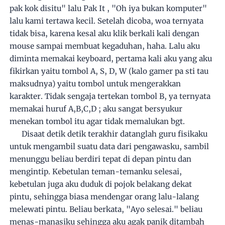
pak kok disitu" lalu Pak It , "Oh iya bukan komputer"
lalu kami tertawa kecil. Setelah dicoba, woa ternyata
tidak bisa, karena kesal aku klik berkali kali dengan
mouse sampai membuat kegaduhan, haha. Lalu aku
diminta memakai keyboard, pertama kali aku yang aku
fikirkan yaitu tombol A, S, D, W (kalo gamer pa sti tau
maksudnya) yaitu tombol untuk mengerakkan
karakter. Tidak sengaja tertekan tombol B, ya ternyata
memakai huruf A,B,C,D ; aku sangat bersyukur
menekan tombol itu agar tidak memalukan bgt.
Disaat detik detik terakhir datanglah guru fisikaku
untuk mengambil suatu data dari pengawasku, sambil
menunggu beliau berdiri tepat di depan pintu dan
mengintip. Kebetulan teman-temanku selesai,
kebetulan juga aku duduk di pojok belakang dekat
pintu, sehingga biasa mendengar orang lalu-lalang
melewati pintu. Beliau berkata, "Ayo selesai." beliau
menas-manasiku sehingga aku agak panik ditambah