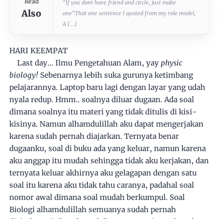
Read
"If you dont have friend and circle, just make
Also
one"That one sentence I quoted from my role model,
A [...]
HARI KEEMPAT
Last day... Ilmu Pengetahuan Alam, yay
physic
biology!
Sebenarnya lebih suka gurunya ketimbang
pelajarannya. Laptop baru lagi dengan layar yang udah
nyala redup. Hmm.. soalnya diluar dugaan. Ada soal
dimana soalnya itu materi yang tidak ditulis di kisi-
kisinya. Namun alhamdulillah aku dapat mengerjakan
karena sudah pernah diajarkan. Ternyata benar
dugaanku, soal di buku ada yang keluar, namun karena
aku anggap itu mudah sehingga tidak aku kerjakan, dan
ternyata keluar akhirnya aku gelagapan dengan satu
soal itu karena aku tidak tahu caranya, padahal soal
nomor awal dimana soal mudah berkumpul. Soal
Biologi alhamdulillah semuanya sudah pernah