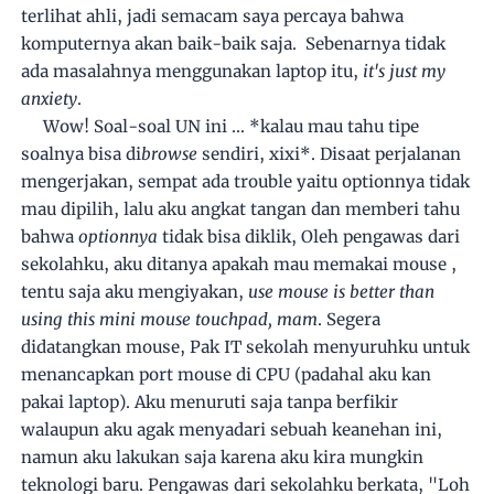
terlihat ahli, jadi semacam saya percaya bahwa
komputernya akan baik-baik saja. Sebenarnya tidak
ada masalahnya menggunakan laptop itu,
it's just my
anxiety
.
Wow! Soal-soal UN ini ... *kalau mau tahu tipe
soalnya bisa di
browse
sendiri, xixi*. Disaat perjalanan
mengerjakan, sempat ada trouble yaitu optionnya tidak
mau dipilih, lalu aku angkat tangan dan memberi tahu
bahwa
optionnya
tidak bisa diklik, Oleh pengawas dari
sekolahku, aku ditanya apakah mau memakai mouse ,
tentu saja aku mengiyakan,
use mouse is better than
using this mini mouse touchpad, mam
. Segera
didatangkan mouse, Pak IT sekolah menyuruhku untuk
menancapkan port mouse di CPU (padahal aku kan
pakai laptop). Aku menuruti saja tanpa berfikir
walaupun aku agak menyadari sebuah keanehan ini,
namun aku lakukan saja karena aku kira mungkin
teknologi baru. Pengawas dari sekolahku berkata, "Loh