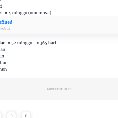
i
i = 4 minggu (umumnya)
efined
ed [...]
an = 52 minggu = 365 hari
lan
un
ahun
ahun