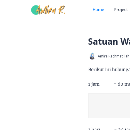
Home
Project
Satuan W
Amira Rachmatillah
Berikut ini hubung
1 jam = 60 meni
1 hari = 24 ja