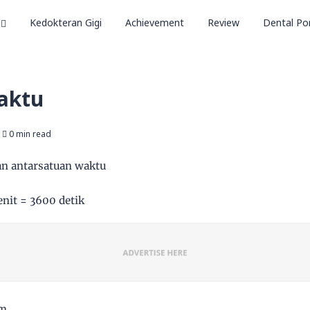
Kedokteran Gigi
Achievement
Review
Dental Por
aktu
0 min read
an antarsatuan waktu
t = 3600 detik
m