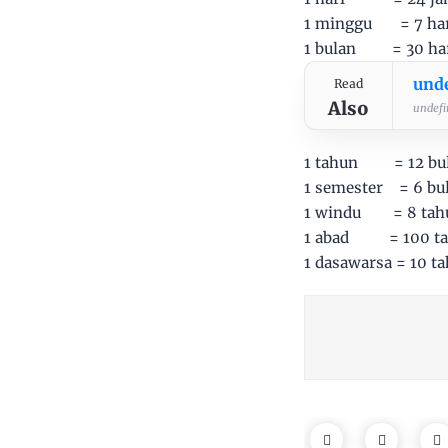
1 minggu = 7 har
1 bulan = 30 har
und
Read
Also
undefin
1 tahun = 12 bul
1 semester = 6 bu
1 windu = 8 tah
1 abad = 100 t
1 dasawarsa = 10 t