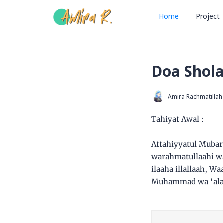
Home
Project
Doa Shola
Amira Rachmatillah
Tahiyat Awal :
Attahiyyatul Mubar
warahmatullaahi wa
ilaaha illallaah, 
Muhammad wa ‘ala