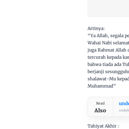
Artinya:
“Ya Allah, segala 
Wahai Nabi selama
juga Rahmat Allah 
tercurah kepada k
bahwa tiada ada Tu
berjanji sesunggu
shalawat-Mu kepad
Muhammad”
und
Read
Also
undefin
Tahiyat Akhir :