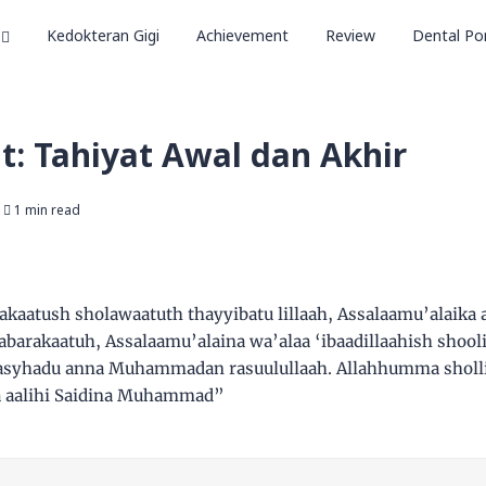
Kedokteran Gigi
Achievement
Review
Dental Por
t: Tahiyat Awal dan Akhir
1 min read
akaatush sholawaatuth thayyibatu lillaah, Assalaamu’alaika
barakaatuh, Assalaamu’alaina wa’alaa ‘ibaadillaahish shooli
Waasyhadu anna Muhammadan rasuulullaah. Allahhumma sholli 
 aalihi Saidina Muhammad”