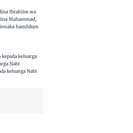
idina Ibrahiim wa
saidina Muhammad,
na innaka hamiidum
 kepada keluarga
arga Nabi
da keluarga Nabi