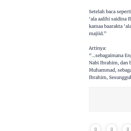
Setelah baca sepert
‘ala aalihi saidin
kamaa baarakta ‘ala
majiid.”
Artinya:
“…sebagaimana Engk
Nabi Ibrahim, dan 
Muhammad, sebagai
Ibrahim, Sesungguh