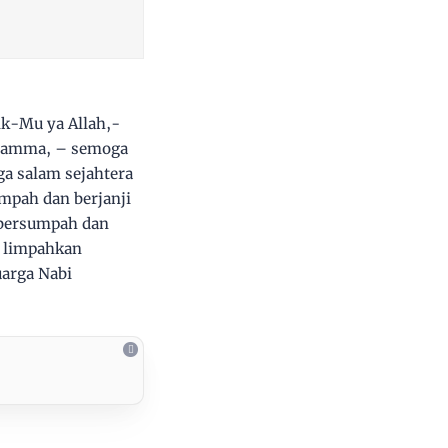
ik-Mu ya Allah,-
uhamma, – semoga
a salam sejahtera
mpah dan berjanji
 bersumpah dan
, limpahkan
arga Nabi