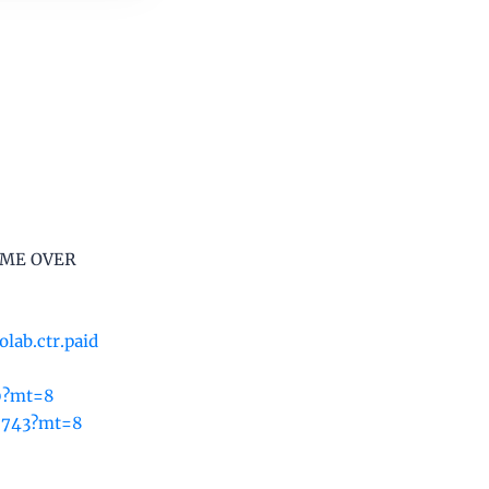
 GAME OVER
lab.ctr.paid
30?mt=8
10743?mt=8