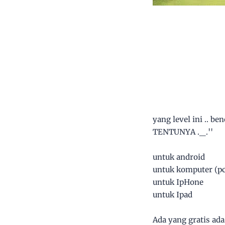
yang level ini .. b
TENTUNYA ._.''
untuk androi
untuk komputer (
untuk IpHon
untuk Ipa
Ada yang gratis ad