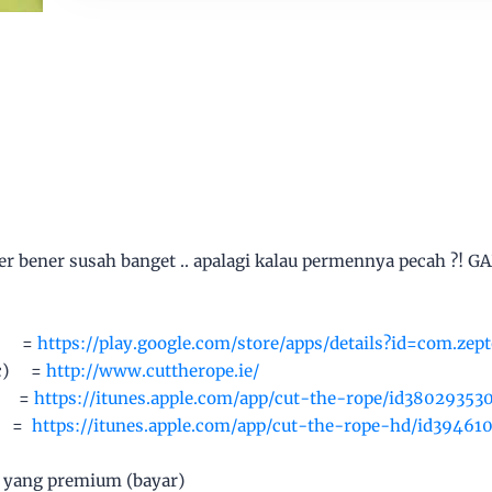
ener bener susah banget .. apalagi kalau permennya pecah ?!
d =
https://play.google.com/store/apps/details?id=com.zepto
pc) =
http://www.cuttherope.ie/
e =
https://itunes.apple.com/app/cut-the-rope/id3802935
d =
https://itunes.apple.com/app/cut-the-rope-hd/id3946
a yang premium (bayar)