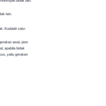
melompati bidak lain.
ak lain.
ak. Kudalah satu-
gerakan awal, pion
l, apabila bidak
sus, yaitu gerakan