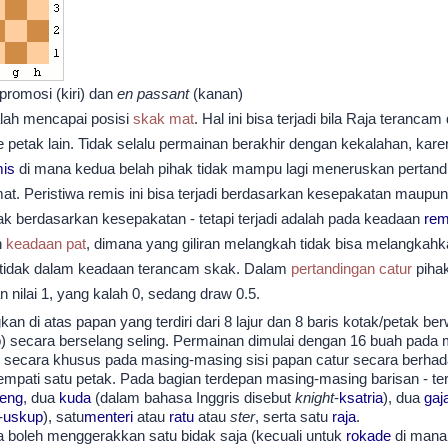
promosi (kiri) dan
en passant
(kanan)
lah mencapai posisi
skak mat
. Hal ini bisa terjadi bila Raja terancam
 petak lain. Tidak selalu permainan berakhir dengan kekalahan, karena
mis
di mana kedua belah pihak tidak mampu lagi meneruskan pertandi
t. Peristiwa remis ini bisa terjadi berdasarkan kesepakatan maupun 
ak berdasarkan kesepakatan - tetapi terjadi adalah pada keadaan
rem
h
keadaan pat
, dimana yang giliran melangkah tidak bisa melangkah
i tidak dalam keadaan terancam skak. Dalam
pertandingan catur
piha
nilai 1, yang kalah 0, sedang draw 0.5.
n di atas papan yang terdiri dari 8 lajur dan 8 baris kotak/petak be
p) secara berselang seling. Permainan dimulai dengan 16 buah pada
s secara khusus pada masing-masing sisi papan catur secara berha
mpati satu petak. Pada bagian terdepan masing-masing barisan - te
teng
, dua
kuda
(dalam bahasa Inggris disebut
knight
-
ksatria
), dua
gaj
-
uskup
), satu
menteri
atau
ratu
atau
ster
, serta satu
raja
.
a boleh menggerakkan satu bidak saja (kecuali untuk
rokade
di mana