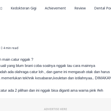
Kedokteran Gigi
Achievement
Review
Dental Por
4 min read
ah main catur nggak ?
uali yang blum brani coba soalnya nggak tau cara mainnya
ah ada olahraga catur loh , dan game ini mengasah otak dan harus 
ya memerlukan tekhnik kesabaran,keuletan dan istilahnyaa.. DI
ur ada 2 pilihan dan ini nggak bisa diganti ama warna pink #eh