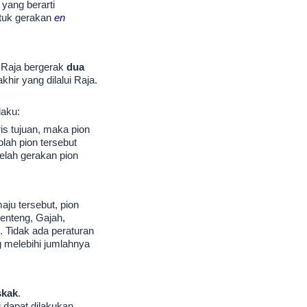
 yang berarti
ntuk gerakan
en
 Raja bergerak
dua
ir yang dilalui Raja.
laku:
is tujuan, maka pion
lah pion tersebut
elah gerakan pion
aju tersebut, pion
Benteng, Gajah,
 Tidak ada peraturan
g melebihi jumlahnya
skak
.
 dapat dilakukan