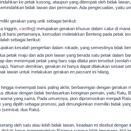
pindahkan ke petak kosong, ataupun yang ditempati oleh bidak lawan,
indahkan bidak lawan dari permainan. Ada pengecualian, yaitu u
miliki gerakan yang unik sebagai berikut:
a Inggris,
castling
) merupakan gerakan khusus dalam catur di mana
di baris pertamanya, kemudian meletakkan Benteng pada petak terakh
alah sebagai berikut:
erupakan kesalah pengertian dalam rokade, yang semestinya tidak ber
dua petak maju dan ada pion lawan yang berada satu petak dalam bar
 dan menempati petak yang baru saja dilalui pion tersebut (seolah-o
aju). Namun demikian, gerakan ini hanya dapat dilakukan sesaat set
 hak lawan untuk melakukan gerakan
en passant
ini hilang.
u hingga menempati baris paling akhir, berbarengan dengan gerakan m
us ditukar dengan bidak berdasarkan keinginan pemain, yaitu Ratu, 
warna yang sama. Pada umumnya, pion dipromosikan menjadi Ratu.
yang dipilih sebagai promosi, jadi dimungkinkan memiliki bidak yan
 (semisal, dua Ratu).
serang oleh satu atau lebih bidak lawan, keadaan ini disebut dengan
diskak harus menggerakkan Rajanya supaya tidak terserang. Hal ini