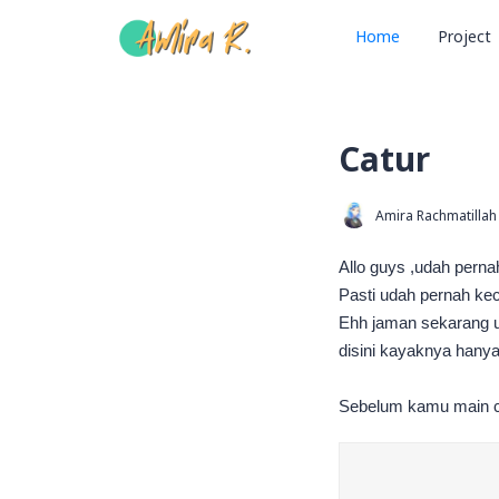
Home
Project
Catur
Amira Rachmatillah
Allo guys ,udah pern
Pasti udah pernah kec
Ehh jaman sekarang ud
disini kayaknya han
Sebelum kamu main cat