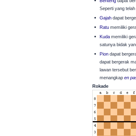
Benteng
dapat berg
Seperti yang telah
Gajah
dapat berger
Ratu
memiliki ger
Kuda
memiliki ger
satunya bidak ya
Pion
dapat bergera
dapat bergerak ma
lawan tersebut be
menangkap
en pa
Rokade