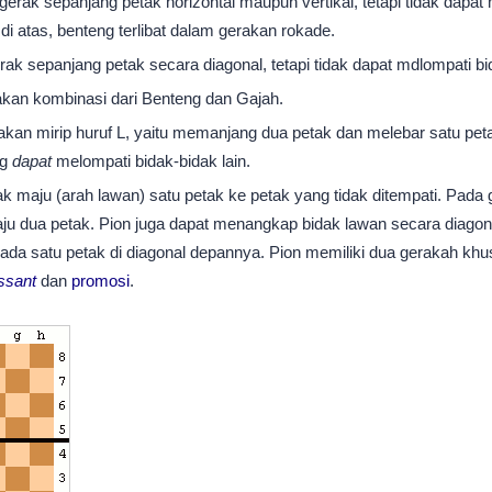
erak sepanjang petak horizontal maupun vertikal, tetapi tidak dapat 
 di atas, benteng terlibat dalam gerakan rokade.
ak sepanjang petak secara diagonal, tetapi tidak dapat mdlompati bid
akan kombinasi dari Benteng dan Gajah.
akan mirip huruf L, yaitu memanjang dua petak dan melebar satu pet
ng
dapat
melompati bidak-bidak lain.
k maju (arah lawan) satu petak ke petak yang tidak ditempati. Pada 
ju dua petak. Pion juga dapat menangkap bidak lawan secara diagona
rada satu petak di diagonal depannya. Pion memiliki dua gerakah khu
ssant
dan
promosi
.