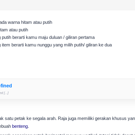
 ada warna hitam atau putih
itam atau putih
putih berarti kamu maju duluan / giliran pertama
item berarti kamu nunggu yang milih putih/ giliran ke dua
fined
d [...]
k satu petak ke segala arah. Raja juga memiliki gerakan khusus ya
sebuah
benteng
.