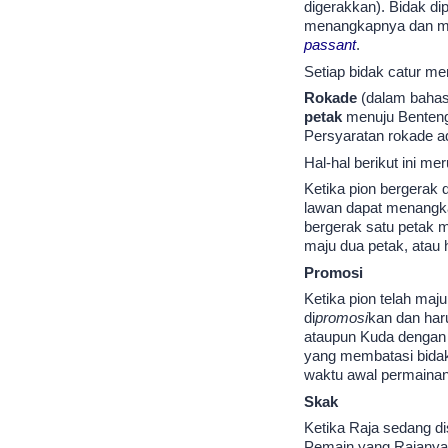
digerakkan). Bidak di
menangkapnya dan mem
passant
.
Setiap bidak catur me
Rokade
(dalam bahas
petak
menuju Benteng 
Persyaratan rokade ad
Hal-hal berikut ini m
Ketika pion bergerak 
lawan dapat menangkap
bergerak satu petak m
maju dua petak, atau
Promosi
Ketika pion telah maj
di
promosi
kan dan har
ataupun Kuda dengan 
yang membatasi bidak 
waktu awal permainan
Skak
Ketika Raja sedang di
Pemain yang Rajanya 