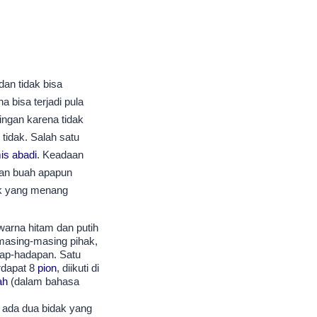
 dan tidak bisa
 bisa terjadi pula
ngan karena tidak
tidak. Salah satu
is abadi
. Keadaan
kan buah apapun
k yang menang
rwarna hitam dan putih
 masing-masing pihak,
dap-hadapan. Satu
rdapat 8
pion
, diikuti di
ah
(dalam bahasa
 ada dua bidak yang