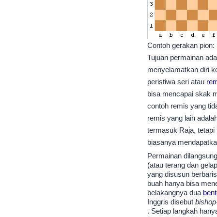
Contoh gerakan pion: 
Tujuan permainan ada
menyelamatkan diri ke
peristiwa seri atau
re
bisa mencapai skak ma
contoh remis yang tid
remis yang lain adala
termasuk Raja, tetap
biasanya mendapatkan 
Permainan dilangsungka
(atau terang dan gela
yang disusun berbari
buah hanya bisa mene
belakangnya dua
ben
Inggris disebut
bishop
. Setiap langkah hany