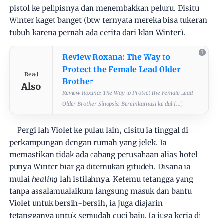
pistol ke pelipisnya dan menembakkan peluru. Disitu
Winter kaget banget (btw ternyata mereka bisa tukeran
tubuh karena pernah ada cerita dari klan Winter).
Review Roxana: The Way to
Protect the Female Lead Older
Read
Brother
Also
Review Roxana: The Way to Protect the Female Lead
Older Brother Sinopsis: Bereinkarnasi ke dal [...]
Pergi lah Violet ke pulau lain, disitu ia tinggal di
perkampungan dengan rumah yang jelek. Ia
memastikan tidak ada cabang perusahaan alias hotel
punya Winter biar ga ditemukan gitudeh. Disana ia
mulai
healing
lah istilahnya. Ketemu tetangga yang
tanpa assalamualaikum langsung masuk dan bantu
Violet untuk bersih-bersih, ia juga diajarin
tetangganya untuk semudah cuci baju. Ia juga kerja di