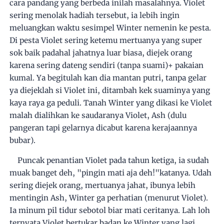
cara pandang yang berbeda inilah masalahnya. Violet
sering menolak hadiah tersebut, ia lebih ingin
meluangkan waktu sesimpel Winter nemenin ke pesta.
Di pesta Violet sering ketemu mertuanya yang super
sok baik padahal jahatnya luar biasa, diejek orang
karena sering dateng sendiri (tanpa suami)+ pakaian
kumal. Ya begitulah kan dia mantan putri, tanpa gelar
ya diejeklah si Violet ini, ditambah kek suaminya yang
kaya raya ga peduli. Tanah Winter yang dikasi ke Violet
malah dialihkan ke saudaranya Violet, Ash (dulu
pangeran tapi gelarnya dicabut karena kerajaannya
bubar).
Puncak penantian Violet pada tahun ketiga, ia sudah
muak banget deh, "pingin mati aja deh!"katanya. Udah
sering diejek orang, mertuanya jahat, ibunya lebih
mentingin Ash, Winter ga perhatian (menurut Violet).
Ia minum pil tidur
sebotol biar mati ceritanya. Lah loh
ternyata Violet bertukar badan ke Winter yang lagi