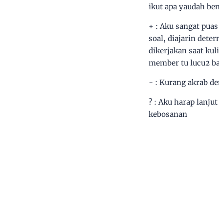
ikut apa yaudah bem
+ : Aku sangat puas
soal, diajarin dete
dikerjakan saat kul
member tu lucu2 b
- : Kurang akrab d
? : Aku harap lanj
kebosanan