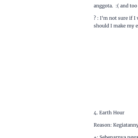
anggota. :( and to
? : I'm not sure if 
should I make my 
4. Earth Hour
Reason: Kegiatanny
+: Sebenarnya ngga 