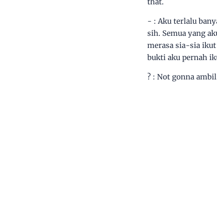
that.
- : Aku terlalu ban
sih. Semua yang ak
merasa sia-sia iku
bukti aku pernah iku
? : Not gonna ambil 