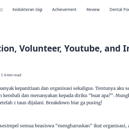
Kedokteran Gigi
Achievement
Review
Dental Por
ion, Volunteer, Youtube, and I
4 min read
anyak kepanitiaan dan organisasi sekaligus. Tentunya aku se
kembali dan menanyakan kepada diriku "buat apa?". Mungk
telah 1 taun dijalani. Breakdown biar ga pusing!
 sesimpel semua beasiswa "mengharuskan" ikut organisasi,