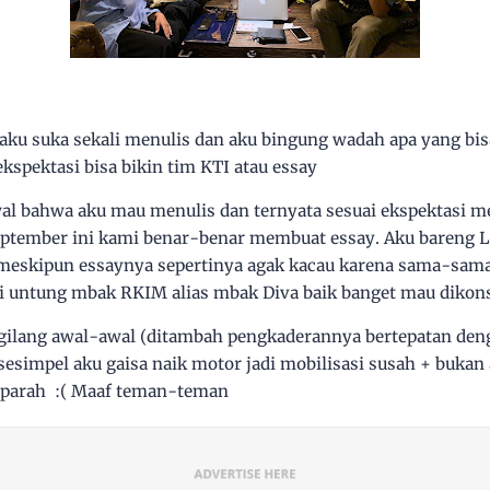
aku suka sekali menulis dan aku bingung wadah apa yang b
ekspektasi bisa bikin tim KTI atau essay
awal bahwa aku mau menulis dan ternyata sesuai ekspektasi
 September ini kami benar-benar membuat essay. Aku bareng L
meskipun essaynya sepertinya agak kacau karena sama-sama
 untung mbak RKIM alias mbak Diva baik banget mau dikons
 ngilang awal-awal (ditambah pengkaderannya bertepatan d
sesimpel aku gaisa naik motor jadi mobilisasi susah + bukan 
r parah :( Maaf teman-teman