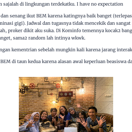
 sajalah di lingkungan terdekatku. I have no expectation
 dan senang ikut BEM karena katingnya baik banget (terlepas 
rminasi gigi). Jadwal dan tugasnya tidak mencekik dan sangat
iah, proker dikit aku suka. Di Kominfo temennya kocak2 bange
anget, sama2 random lah intinya wkwk.
engan kementrian sebelah mungkin kali karena jarang interak
ut BEM di taun kedua karena alasan awal keperluan beasiswa 