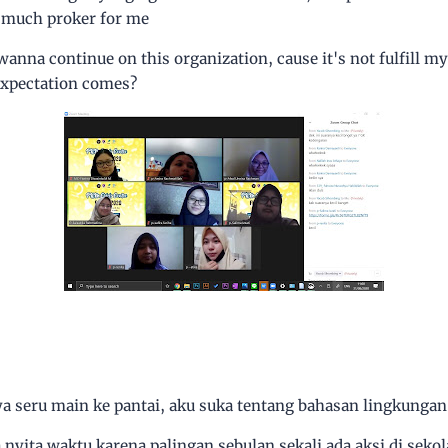
o much proker for me
I wanna continue on this organization, cause it's not fulfill m
expectation comes?
a seru main ke pantai, aku suka tentang bahasan lingkungan
nyita waktu karena palingan sebulan sekali ada aksi di sekol