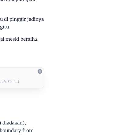
 di pinggir jadinya
gitu
tai meski bersih2
uh. Sin [...]
i diadakan),
 boundary from