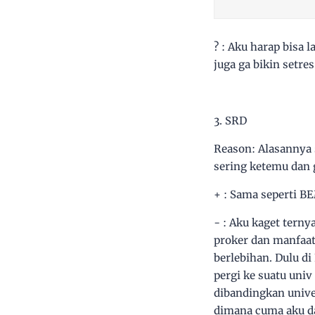
? : Aku harap bisa 
juga ga bikin setres
3. SRD
Reason: Alasannya s
sering ketemu dan
+ : Sama seperti B
- : Aku kaget tern
proker dan manfaat
berlebihan. Dulu di
pergi ke suatu uni
dibandingkan univer
dimana cuma aku da