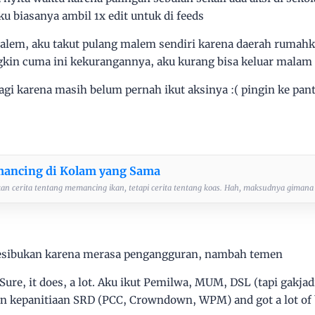
u biasanya ambil 1x edit untuk di feeds
alem, aku takut pulang malem sendiri karena daerah rumahku
gkin cuma ini kekurangannya, aku kurang bisa keluar malam 
 lagi karena masih belum pernah ikut aksinya :( pingin ke pan
ancing di Kolam yang Sama
kan cerita tentang memancing ikan, tetapi cerita tentang koas. Hah, maksudnya gimana t
sibukan karena merasa pengangguran, nambah temen
re, it does, a lot. Aku ikut Pemilwa, MUM, DSL (tapi gakjad
n kepanitiaan SRD (PCC, Crowndown, WPM) and got a lot of