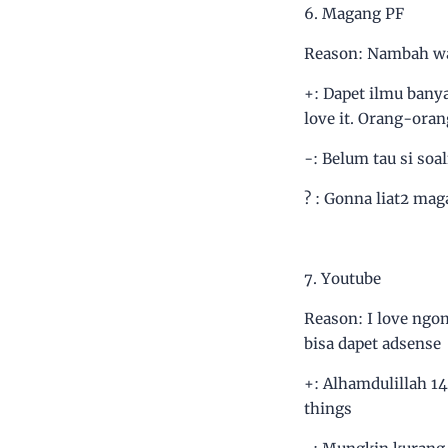
6. Magang PF
Reason: Nambah waw
+: Dapet ilmu banya
love it. Orang-oran
-: Belum tau si so
? : Gonna liat2 ma
7. Youtube
Reason: I love ngom
bisa dapet adsense
+: Alhamdulillah 14
things