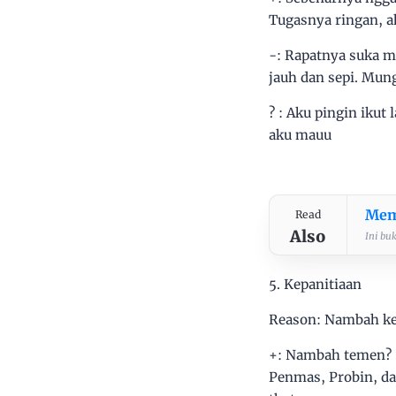
Tugasnya ringan, ak
-: Rapatnya suka m
jauh dan sepi. Mun
? : Aku pingin ikut
aku mauu
Mem
Read
Also
Ini bu
5. Kepanitiaan
Reason: Nambah ke
+: Nambah temen? Su
Penmas, Probin, da