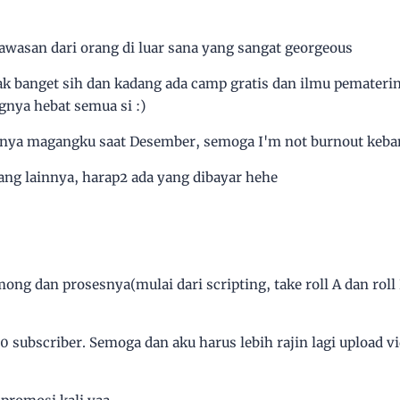
asan dari orang di luar sana yang sangat georgeous
k banget sih dan kadang ada camp gratis dan ilmu pemateriny
gnya hebat semua si :)
alnya magangku saat Desember, semoga I'm not burnout keba
gang lainnya, harap2 ada yang dibayar hehe
ong dan prosesnya(mulai dari scripting, take roll A dan roll 
0 subscriber. Semoga dan aku harus lebih rajin lagi upload v