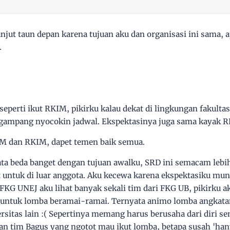
lanjut taun depan karena tujuan aku dan organisasi ini sama, 
.
eperti ikut RKIM, pikirku kalau dekat di lingkungan fakultas 
 gampang nyocokin jadwal. Ekspektasinya juga sama kayak 
EM dan RKIM, dapet temen baik semua.
yata beda banget dengan tujuan awalku, SRD ini semacam le
 untuk di luar anggota. Aku kecewa karena ekspektasiku mun
 FKG UNEJ aku lihat banyak sekali tim dari FKG UB, pikirku a
v untuk lomba beramai-ramai. Ternyata animo lomba angkatan
sitas lain :( Sepertinya memang harus berusaha dari diri se
n tim Bagus yang ngotot mau ikut lomba, betapa susah 'han