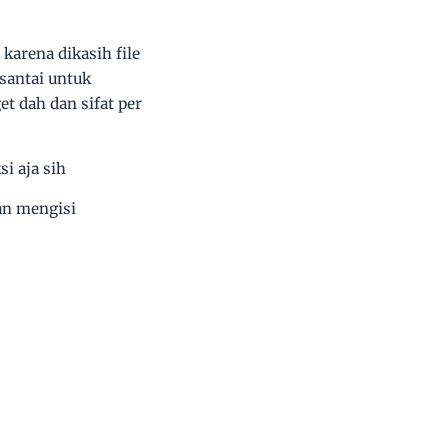
karena dikasih file
 santai untuk
t dah dan sifat per
si aja sih
dan mengisi