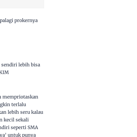
apalagi prokernya
sendiri lebih bisa
RKIM
bih mempriotaskan
gkin terlalu
kan lebih seru kalau
 kecil sekali
ndiri seperti SMA
ya' untuk punya