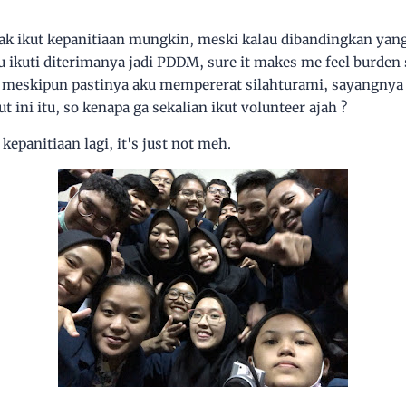
yak ikut kepanitiaan mungkin, meski kalau dibandingkan yang
u ikuti diterimanya jadi PDDM, sure it makes me feel burde
t meskipun pastinya aku mempererat silahturami, sayangnya 
t ini itu, so kenapa ga sekalian ikut volunteer ajah ?
kepanitiaan lagi, it's just not meh.